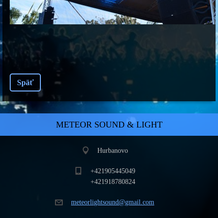
Späť
METEOR SOUND & LIGHT
Hurbanovo
+421905445049
+421918780824
meteorli
ghtsound
@gmail.c
om