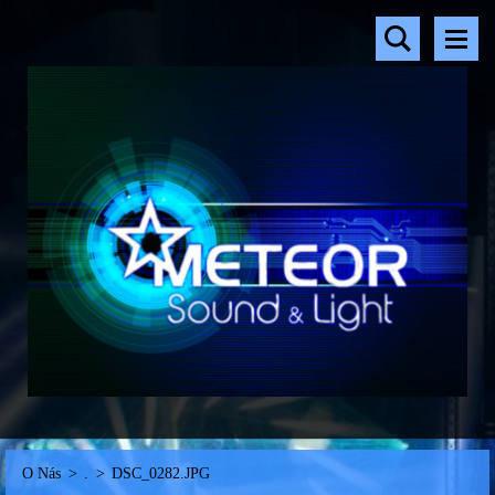
O Nás
>
.
>
DSC_0282.JPG