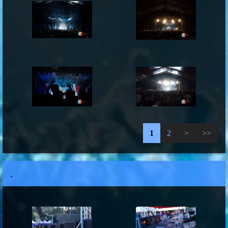
1
2
>
>>
.