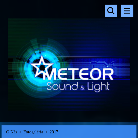
O Nás
>
Fotogaléria
>
2017