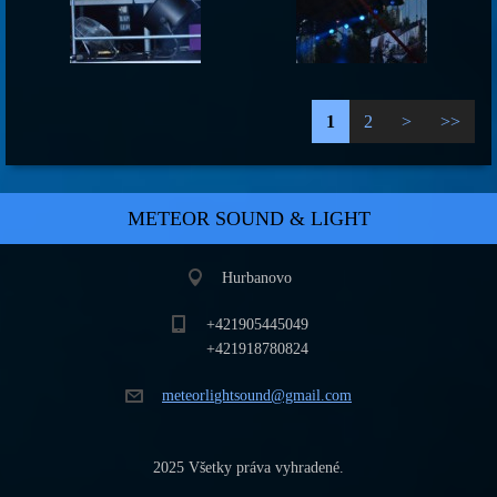
1
2
>
>>
METEOR SOUND & LIGHT
Hurbanovo
+421905445049
+421918780824
meteorli
ghtsound
@gmail.c
om
2025 Všetky práva vyhradené.