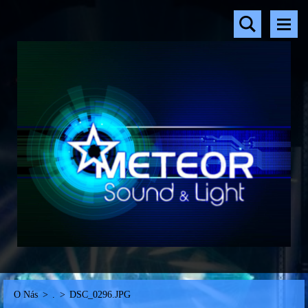
O Nás
>
.
>
DSC_0296.JPG