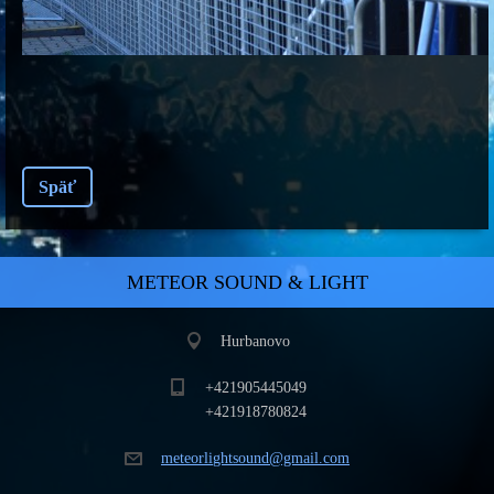
Späť
METEOR SOUND & LIGHT
Hurbanovo
+421905445049
+421918780824
meteorli
ghtsound
@gmail.c
om