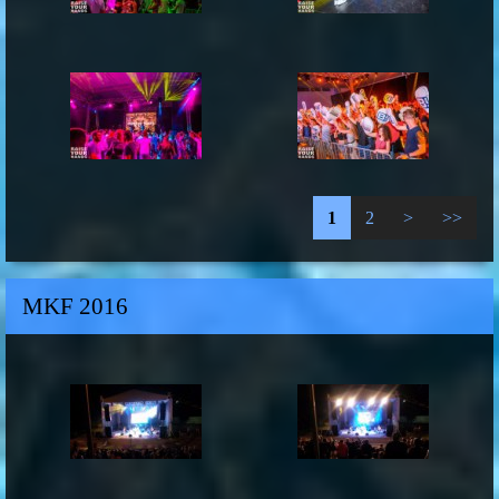
1
2
>
>>
MKF 2016