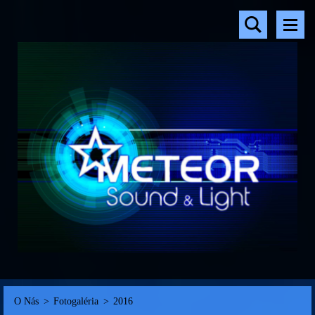
O Nás
>
Fotogaléria
>
2016