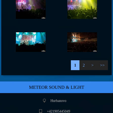
1
2
>
>>
METEOR SOUND & LIGHT
Hurbanovo
+421905445049