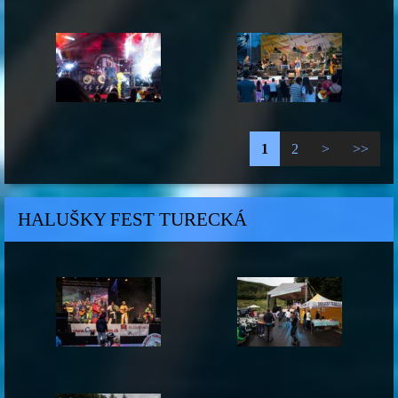
1
2
>
>>
HALUŠKY FEST TURECKÁ