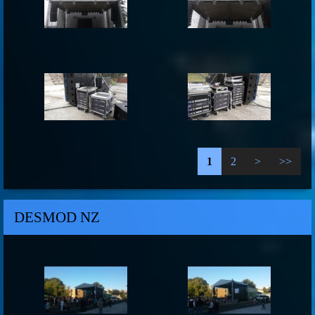
1
2
>
>>
DESMOD NZ