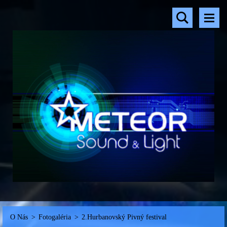
O Nás
>
Fotogaléria
>
2.Hurbanovský Pivný festival