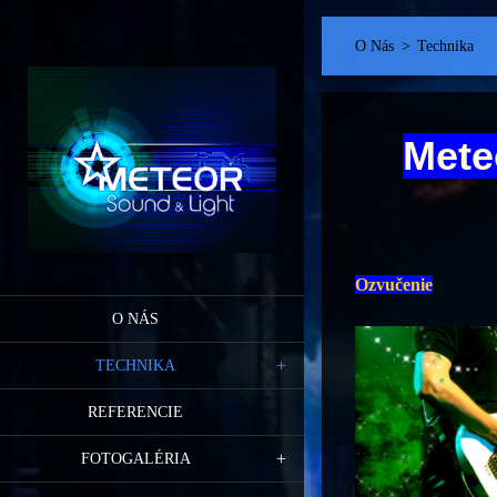
O Nás
>
Technika
Mete
Ozvučenie
O NÁS
TECHNIKA
REFERENCIE
FOTOGALÉRIA