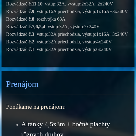
Rozvádzač
č.11,10
vstup:32A, výstup:2x32A+2x240V
Rozvádzač
č.9
vstup:16A priechodzia, výstup:1x16A+3x240V
Rozvádzač
č.8
rozdvojka 63A
Rozvádzač
č.7,6,5,4
vstup:32A, výstup:7x240V
Rozvádzač
č.3
vstup:32A priechodzia, výstup:1x16A+3x240V
Rozvádzač
č.2
vstup:32A priechodzia, výstup:4x240V
Rozvádzač
č.1
vstup:32A priechodzia, výstup:6x240V
Prenájom
Ponúkame na prenájom:
Altánky 4,5x3m + bočné plachty
rôznych druhov