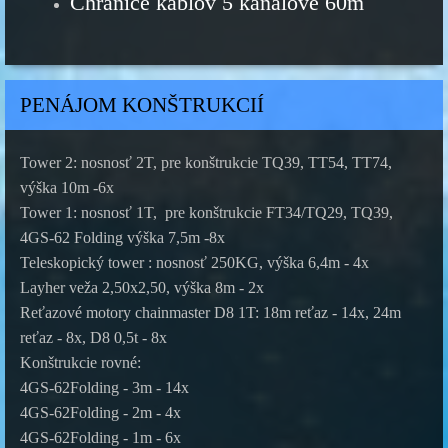
Chrániče káblov 5 kanálové 60m
PENÁJOM KONŠTRUKCIÍ
Tower 2: nosnosť 2T, pre konštrukcie TQ39, TT54, TT74,
výška 10m -6x
Tower 1: nosnosť 1T, pre konštrukcie FT34/TQ29, TQ39,
4GS-62 Folding výška 7,5m -8x
Teleskopický tower : nosnosť 250KG, výška 6,4m - 4x
Layher veža 2,50x2,50, výška 8m - 2x
Reťazové motory chainmaster D8 1T: 18m reťaz - 14x, 24m
reťaz - 8x, D8 0,5t - 8x
Konštrukcie rovné:
4GS-62Folding - 3m - 14x
4GS-62Folding - 2m - 4x
4GS-62Folding - 1m - 6x