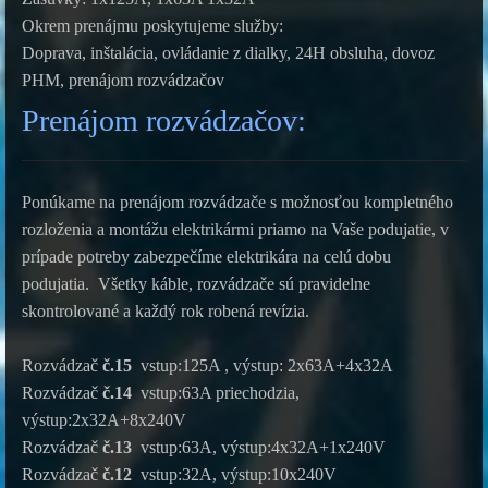
Okrem prenájmu poskytujeme služby:
Doprava, inštalácia, ovládanie z dialky, 24H obsluha, dovoz
PHM, prenájom rozvádzačov
Prenájom rozvádzačov:
Ponúkame na prenájom rozvádzače s možnosťou kompletného
rozloženia a montážu elektrikármi priamo na Vaše podujatie, v
prípade potreby zabezpečíme elektrikára na celú dobu
podujatia. Všetky káble, rozvádzače sú pravidelne
skontrolované a každý rok robená revízia.
Rozvádzač
č.15
vstup:125A , výstup: 2x63A+4x32A
Rozvádzač
č.14
vstup:63A priechodzia,
výstup:2x32A+8x240V
Rozvádzač
č.13
vstup:63A, výstup:4x32A+1x240V
Rozvádzač
č.12
vstup:32A, výstup:10x240V