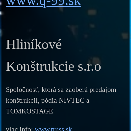
www.q-99.sk
Hliníkové
Konštrukcie s.r.o
Spoločnosť, ktorá sa zaoberá predajom
konštrukcií, pódia NIVTEC a
TOMKOSTAGE
viac info:
www.truss.sk