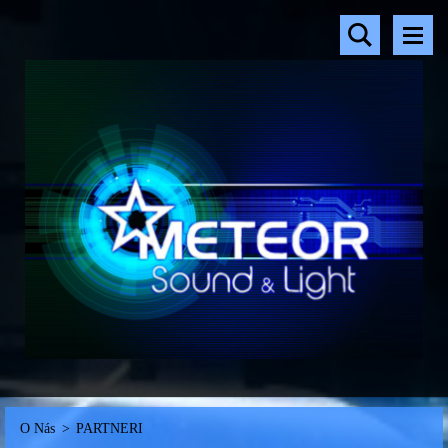
O Nás
>
PARTNERI