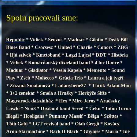
Spolu pracovali sme:
Republic
* Vidiek * Senzus * Maduar * Gilotin * Deák Bill
Blues Band * Csocsesz * United * Charlie * Conors * ZBG
* Ifjú szivek * Kmetoband * Lagzi Lajcsi * DDT * História
* Vidiek * Komárňanský dixieland band *
4 for Dance *
Maduar * Gladiator * Veselá Kapela * Memento * Sound
Play * Zseb * Mohecco * Grácia Trio * Laura a její tygří
*
Zuzana Smatanová * Ladánybene27 * Török Ádám-Mini
* 3+2 zenekar * Smola a Hrušky * Horkýže Slíže *
Magyarock dalszínház * Hex * Miro Jaros * Aradszky
László * Non3 * Dixiland band Sereď * Čeku * Intim Torna
Illegál * Hooligans * Punnany Massif * Bëlga * Szőttes *
Tóth Gabi * LGT revival band * Oláh Gergő * Kovács
Áron-Starmachine * Back II Black * Ghymes * Márió * Iné