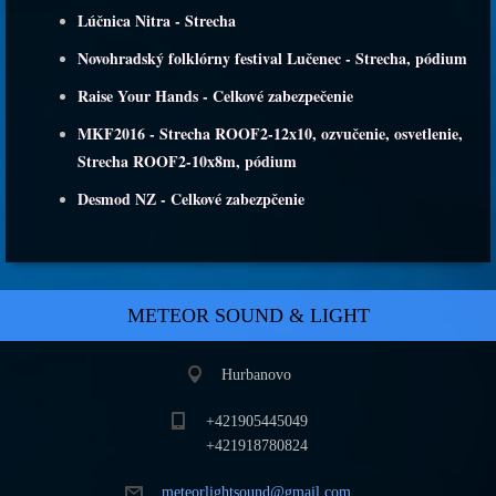
Lúčnica Nitra - Strecha
Novohradský folklórny festival Lučenec - Strecha, pódium
Raise Your Hands - Celkové zabezpečenie
MKF2016 - Strecha ROOF2-12x10, ozvučenie, osvetlenie,
Strecha ROOF2-10x8m, pódium
Desmod NZ - Celkové zabezpčenie
METEOR SOUND & LIGHT
Hurbanovo
+421905445049
+421918780824
meteorli
ghtsound
@gmail.c
om