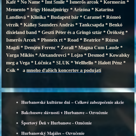
Kafé * No Name * Imt Smile * Ismerős arcok * Kormorán *
Memento * Irigy Hónaljmirigy * Arizóna * Katarína
Landlová * Klinika * Budapest bár * Caramel * Rómeó
vérzik * Kállay Saunders András * Tankcsapda * Benkó
dixieland band * Geszti Péter és a Gringó sztár * Örökség *
Ismerős Arcok * Phoneix rt * Road * Beatrice * Rúzsa
Magdi * Demjén Ferenc * Zorall * Magna Cum Laude *
Varga Miklós * Alexandrovci * Lojzo * Desmod * Kowalsky
meg a Vega * Lúčnica * SLUK * Wellhello * Halott Pénz *
Csík * a
mnoho ďalších koncertov a podujatí
Hurbanovské kultúrne dni – Celkové zabezpečenie akcie
Bakchusove slávnosti v Hurbanove – Ozvučenie
Športový Ďeň v Hurbanove - Ozučenie
Hurbanovský Majáles – Ozvučenie