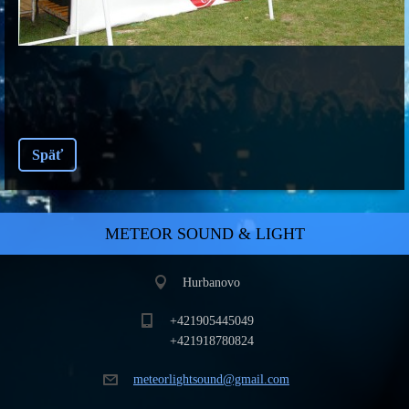
Späť
METEOR SOUND & LIGHT
Hurbanovo
+421905445049
+421918780824
meteorli
ghtsound
@gmail.c
om