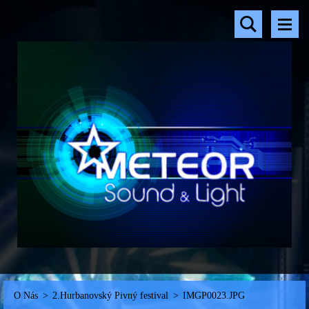
O Nás
>
2.Hurbanovský Pivný festival
>
IMGP0023.JPG