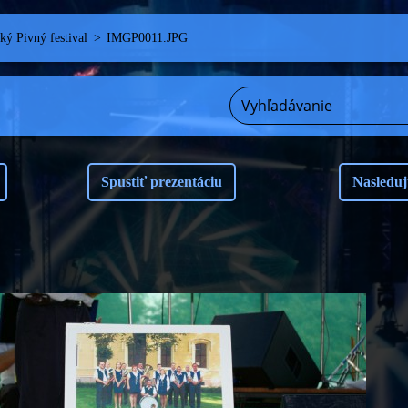
ý Pivný festival
>
IMGP0011.JPG
Spustiť prezentáciu
Nasleduj