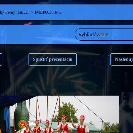
ý Pivný festival
>
IMGP0036.JPG
Spustiť prezentáciu
Nasleduj