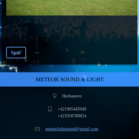
Späť
METEOR SOUND & LIGHT
Hurbanovo
+421905445049
+421918780824
meteorli
ghtsound
@gmail.c
om