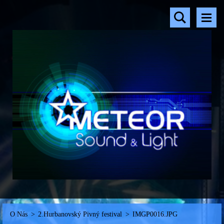
O Nás
>
2.Hurbanovský Pivný festival
>
IMGP0016.JPG