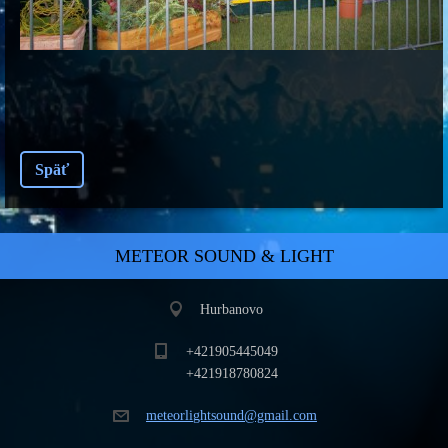
Späť
METEOR SOUND & LIGHT
Hurbanovo
+421905445049
+421918780824
meteorli
ghtsound
@gmail.c
om