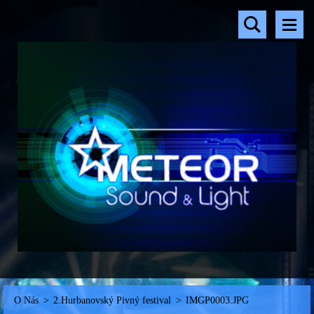
O Nás
>
2.Hurbanovský Pivný festival
>
IMGP0003.JPG