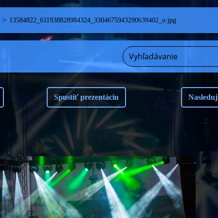
>
13584822_611938828984324_3304675943290639402_o.jpg
Spustiť prezentáciu
Nasleduj