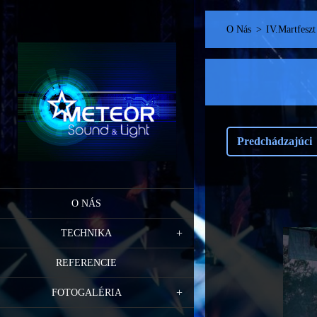
O Nás
>
IV.Martfeszt
Predchádzajúci
O NÁS
TECHNIKA
REFERENCIE
FOTOGALÉRIA