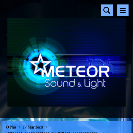
O Nás
>
IV.Martfeszt
>