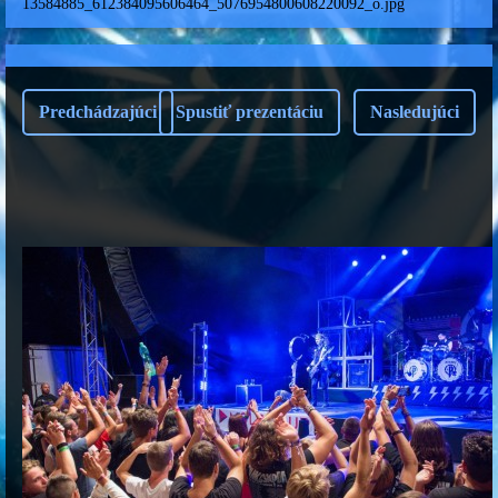
13584885_612384095606464_5076954800608220092_o.jpg
Predchádzajúci
Spustiť prezentáciu
Nasledujúci