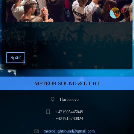
Späť
METEOR SOUND & LIGHT
Hurbanovo
+421905445049
+421918780824
meteorli
ghtsound
@gmail.c
om