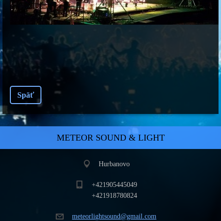
Späť
METEOR SOUND & LIGHT
Hurbanovo
+421905445049
+421918780824
meteorli
ghtsound
@gmail.c
om