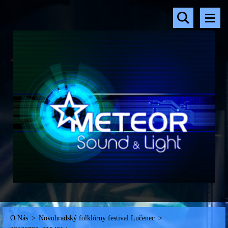
O Nás
>
Novohradský folklórny festival Lučenec
>