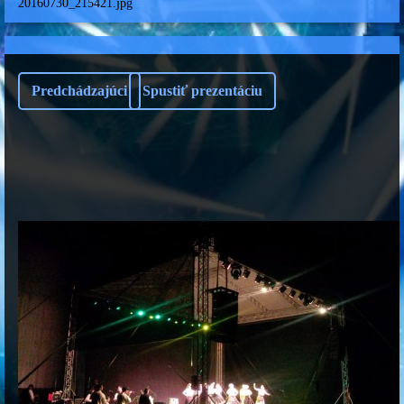
20160730_215421.jpg
Predchádzajúci
Spustiť prezentáciu