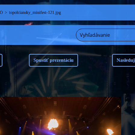
TO
>
topolciansky_minifest-121.jpg
Spustiť prezentáciu
Nasleduj