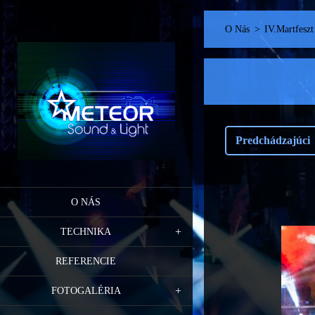
O Nás
>
IV.Martfeszt
Predchádzajúci
O NÁS
TECHNIKA
REFERENCIE
FOTOGALÉRIA