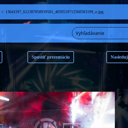
>
13641197_612387058939501_4059519712560583199_o.jpg
Spustiť prezentáciu
Nasleduj