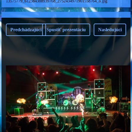
13575779_612384388939768_2752434971901558764_o.jpg
Predchádzajúci
Spustiť prezentáciu
Nasledujúci