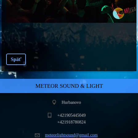
Späť
METEOR SOUND & LIGHT
Hurbanovo
+421905445049
+421918780824
meteorli
ghtsound
@gmail.c
om