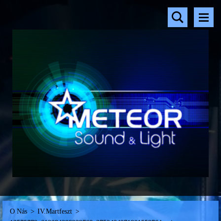
O Nás
>
IV.Martfeszt
>