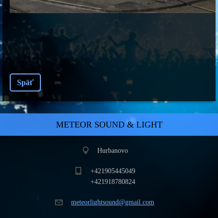
Späť
METEOR SOUND & LIGHT
Hurbanovo
+421905445049
+421918780824
meteorli
ghtsound
@gmail.c
om