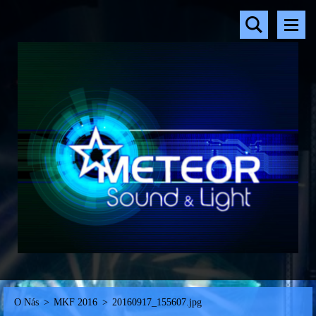
O Nás
>
MKF 2016
>
20160917_155607.jpg