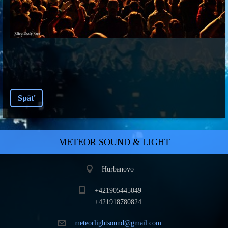
Späť
METEOR SOUND & LIGHT
Hurbanovo
+421905445049
+421918780824
meteorli
ghtsound
@gmail.c
om