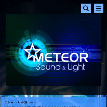
O Nás
>
Gabčíkovo
>