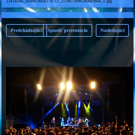
13418544_1608079456170712_2139671696180683844_o.jpg
Predchádzajúci
Spustiť prezentáciu
Nasledujúci