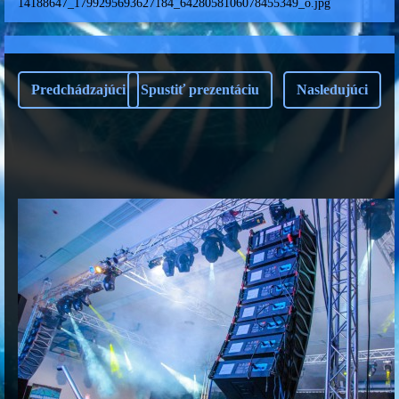
14188647_1799295693627184_6428058106078455349_o.jpg
Predchádzajúci
Spustiť prezentáciu
Nasledujúci