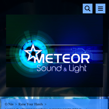
O Nás
>
Raise Your Hands
>