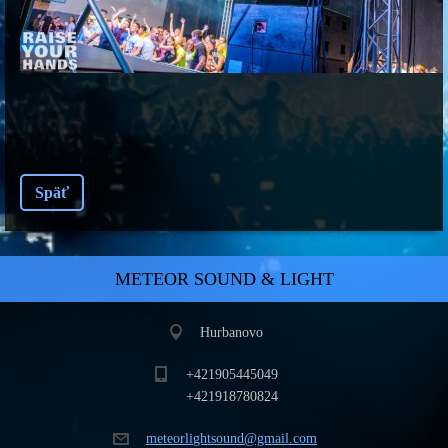
Späť
METEOR SOUND & LIGHT
Hurbanovo
+421905445049
+421918780824
meteorli
ghtsound
@gmail.c
om