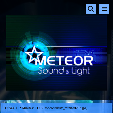
O Nás
>
2.Minifest TO
>
topolciansky_minifest-97.jpg