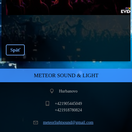
Späť
METEOR SOUND & LIGHT
Hurbanovo
+421905445049
+421918780824
meteorli
ghtsound
@gmail.c
om