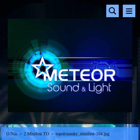
O Nás
>
2.Minifest TO
>
topolciansky_minifest-104.jpg