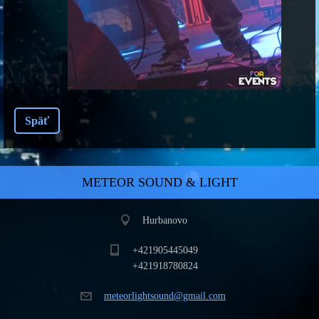
Späť
METEOR SOUND & LIGHT
Hurbanovo
+421905445049
+421918780824
meteorli
ghtsound
@gmail.c
om