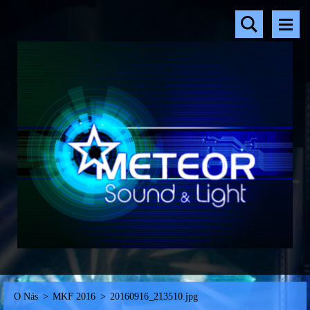
O Nás
>
MKF 2016
>
20160916_213510.jpg