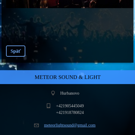
Späť
METEOR SOUND & LIGHT
Hurbanovo
+421905445049
+421918780824
meteorli
ghtsound
@gmail.c
om