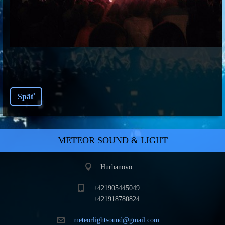
Späť
METEOR SOUND & LIGHT
Hurbanovo
+421905445049
+421918780824
meteorli
ghtsound
@gmail.c
om