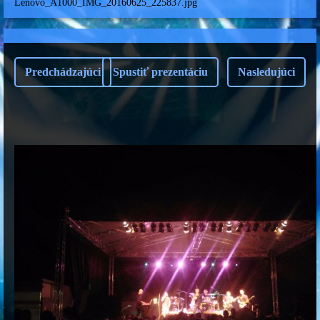
Lenovo_A1000_IMG_20160625_225837.jpg
Predchádzajúci
Spustiť prezentáciu
Nasledujúci