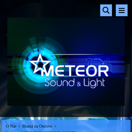
O Nás
>
Blatná na Ostrove
>