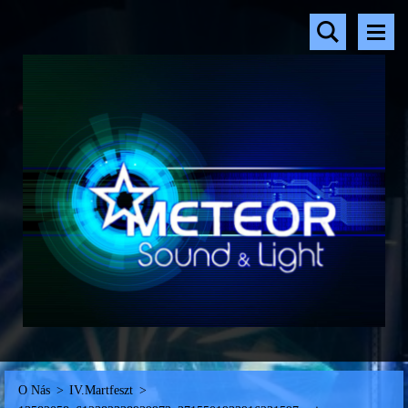
O Nás
>
IV.Martfeszt
>