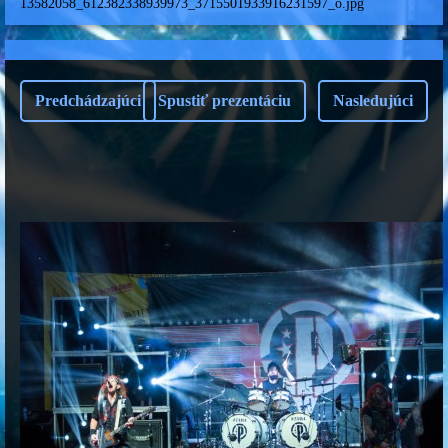
13582058_612382338939973_3715501933916231597_o.jpg
Predchádzajúci
Spustiť prezentáciu
Nasledujúci