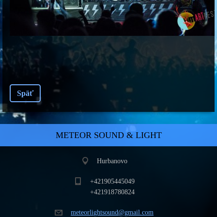
Späť
METEOR SOUND & LIGHT
Hurbanovo
+421905445049
+421918780824
meteorli
ghtsound
@gmail.c
om