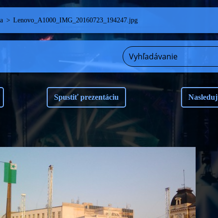
a
>
Lenovo_A1000_IMG_20160723_194247.jpg
Spustiť prezentáciu
Nasleduj