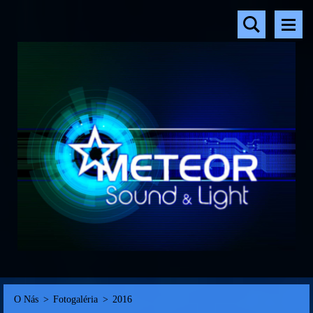
O Nás
>
Fotogaléria
>
2016