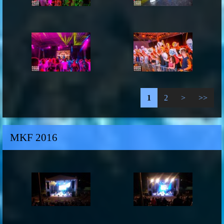
1
2
>
>>
MKF 2016