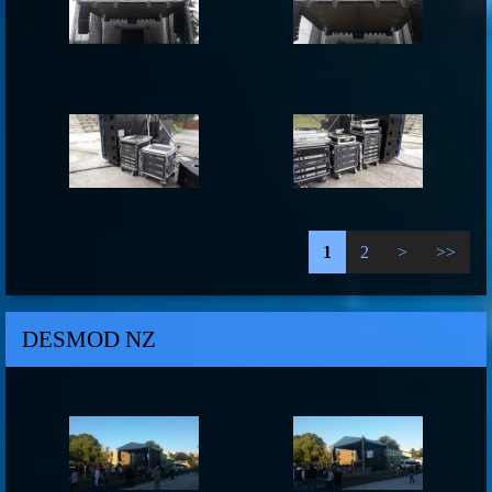
1
2
>
>>
DESMOD NZ