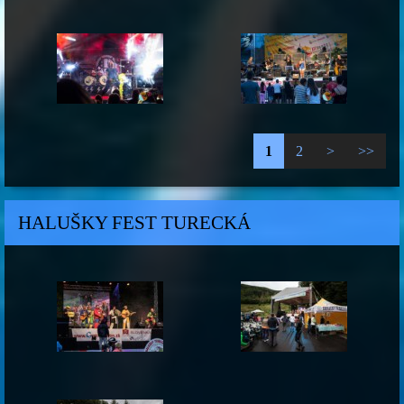
1
2
>
>>
HALUŠKY FEST TURECKÁ