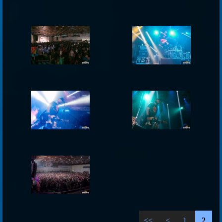
<<
<
1
2