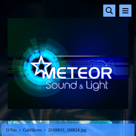
O Nás
>
Gabčíkovo
>
20160611_160624.jpg