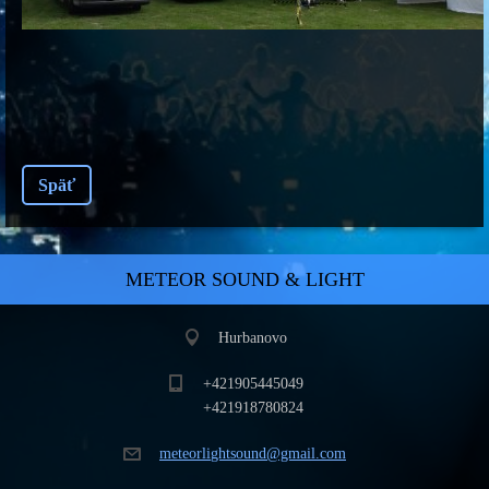
Späť
METEOR SOUND & LIGHT
Hurbanovo
+421905445049
+421918780824
meteorli
ghtsound
@gmail.c
om