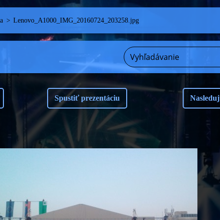
a
>
Lenovo_A1000_IMG_20160724_203258.jpg
Spustiť prezentáciu
Nasleduj