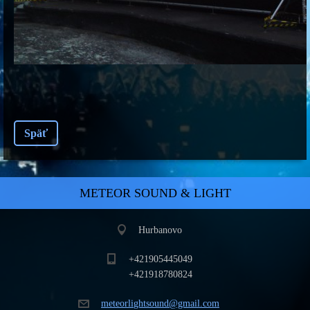
Späť
METEOR SOUND & LIGHT
Hurbanovo
+421905445049
+421918780824
meteorli
ghtsound
@gmail.c
om