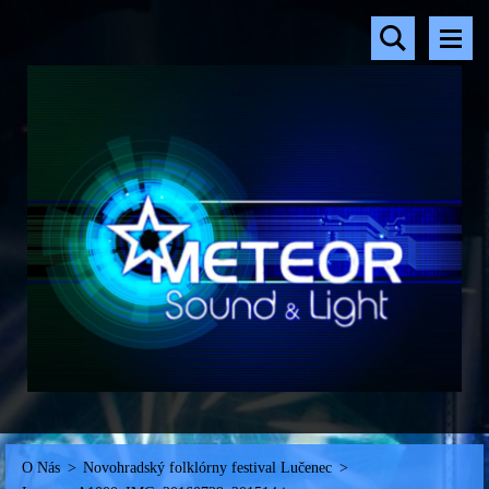
O Nás
>
Novohradský folklórny festival Lučenec
>