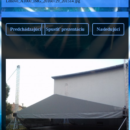
Lenovo_A1000_IMG_20160729_201514.jpg
Predchádzajúci
Spustiť prezentáciu
Nasledujúci