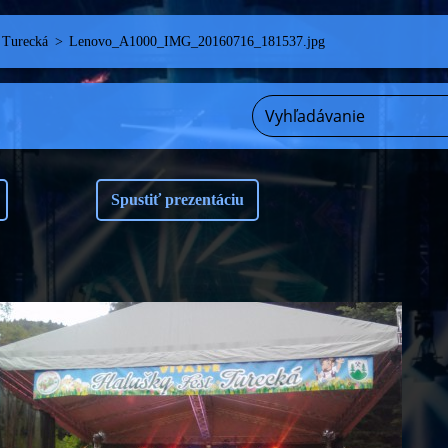
 Turecká
>
Lenovo_A1000_IMG_20160716_181537.jpg
Spustiť prezentáciu