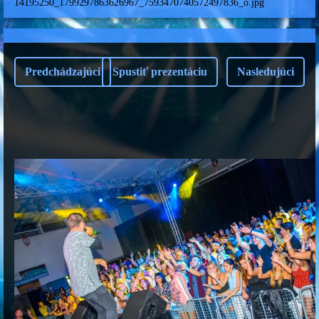
14195250_1799297863626967_7593470740572497836_o.jpg
Predchádzajúci
Spustiť prezentáciu
Nasledujúci