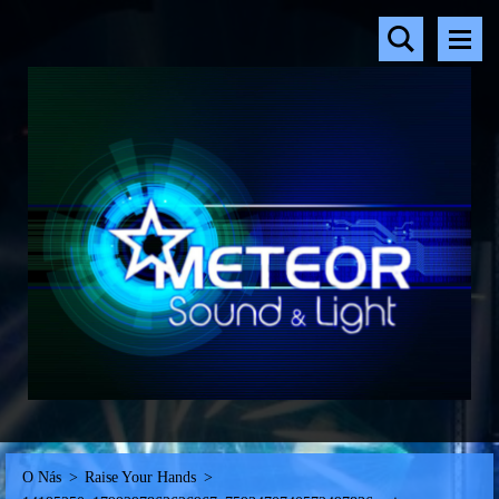
O Nás
>
Raise Your Hands
>