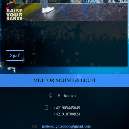
Späť
METEOR SOUND & LIGHT
Hurbanovo
+421905445049
+421918780824
meteorli
ghtsound
@gmail.c
om