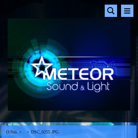
O Nás
>
.
>
DSC_0255.JPG