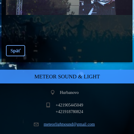
Späť
METEOR SOUND & LIGHT
Hurbanovo
+421905445049
+421918780824
meteorli
ghtsound
@gmail.c
om