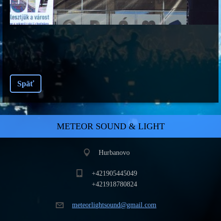
Späť
METEOR SOUND & LIGHT
Hurbanovo
+421905445049
+421918780824
meteorli
ghtsound
@gmail.c
om