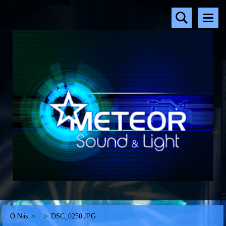
O Nás
>
.
>
DSC_0250.JPG