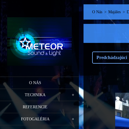
O Nás
>
Majáles
>
D
Predchádzajúci
O NÁS
TECHNIKA
REFERENCIE
FOTOGALÉRIA