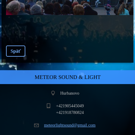
Späť
METEOR SOUND & LIGHT
Hurbanovo
+421905445049
+421918780824
meteorli
ghtsound
@gmail.c
om