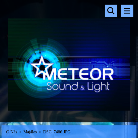
O Nás
>
Majáles
>
DSC_7486.JPG