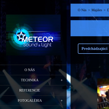
O Nás
>
Majáles
>
D
Predchádzajúci
O NÁS
TECHNIKA
REFERENCIE
FOTOGALÉRIA