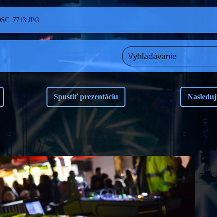
SC_7713.JPG
Spustiť prezentáciu
Nasleduj