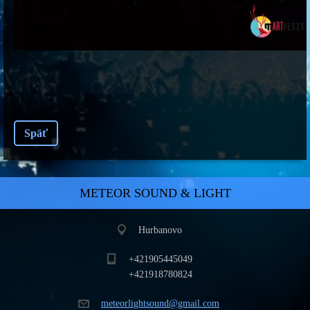
Späť
METEOR SOUND & LIGHT
Hurbanovo
+421905445049
+421918780824
meteorli
ghtsound
@gmail.c
om