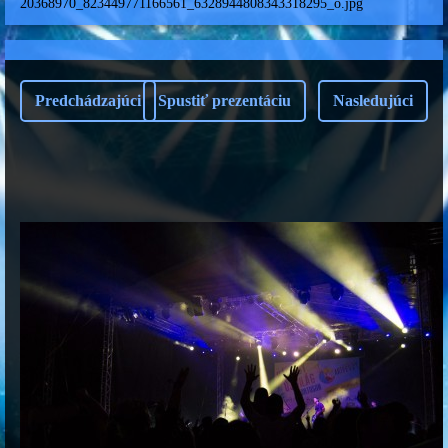
20368970_823449771166561_6328944808343318295_o.jpg
Predchádzajúci
Spustiť prezentáciu
Nasledujúci