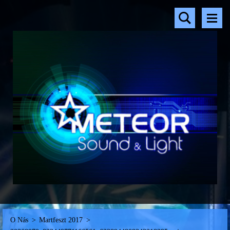
O Nás
>
Martfeszt 2017
>