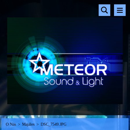
O Nás
>
Majáles
>
DSC_7549.JPG