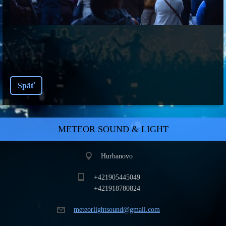
Späť
METEOR SOUND & LIGHT
Hurbanovo
+421905445049
+421918780824
meteorli
ghtsound
@gmail.c
om