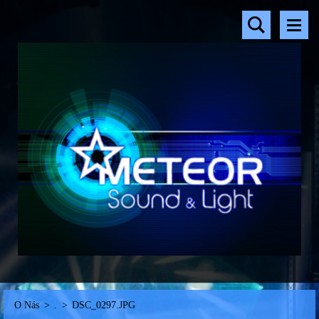
O Nás
>
.
>
DSC_0297.JPG