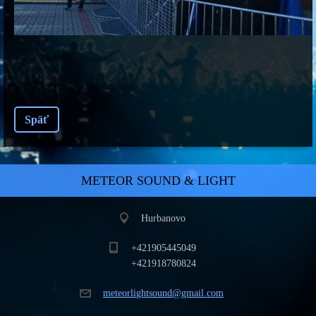
Späť
METEOR SOUND & LIGHT
Hurbanovo
+421905445049
+421918780824
meteorli
ghtsound
@gmail.c
om