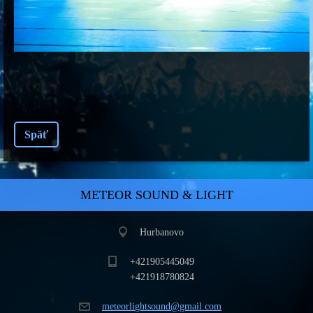
Späť
METEOR SOUND & LIGHT
Hurbanovo
+421905445049
+421918780824
meteorli
ghtsound
@gmail.c
om