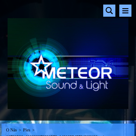
O Nás
>
Ples
>