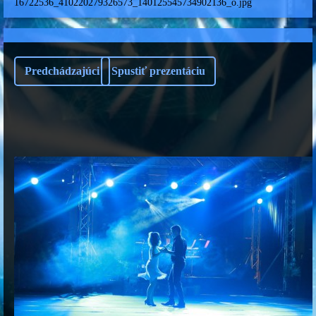
16722536_410220279326573_140125545734902136_o.jpg
Predchádzajúci
Spustiť prezentáciu