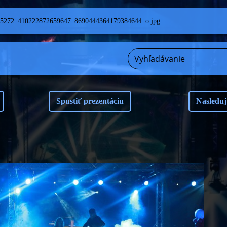
5272_410222872659647_8690444364179384644_o.jpg
Spustiť prezentáciu
Nasleduj