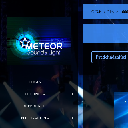
O Nás
>
Ples
>
1666
Predchádzajúci
O NÁS
TECHNIKA
REFERENCIE
FOTOGALÉRIA