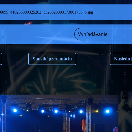
6099_410233389325262_3328023303173801753_o.jpg
Spustiť prezentáciu
Nasleduj