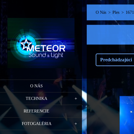
O Nás
>
Ples
>
1671
Predchádzajúci
O NÁS
TECHNIKA
REFERENCIE
FOTOGALÉRIA