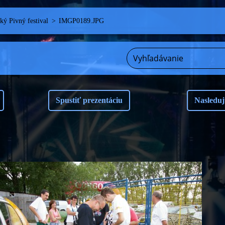
ý Pivný festival
>
IMGP0189.JPG
Spustiť prezentáciu
Nasleduj