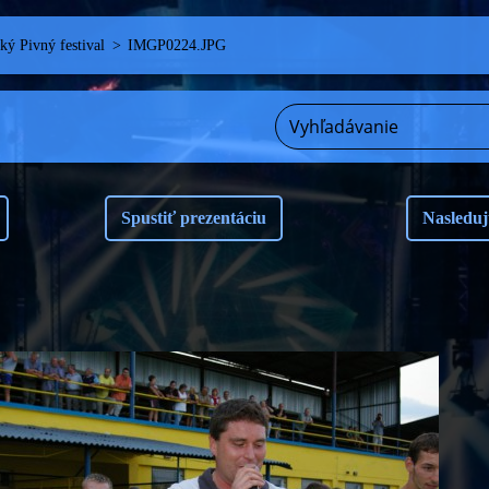
ý Pivný festival
>
IMGP0224.JPG
Spustiť prezentáciu
Nasleduj