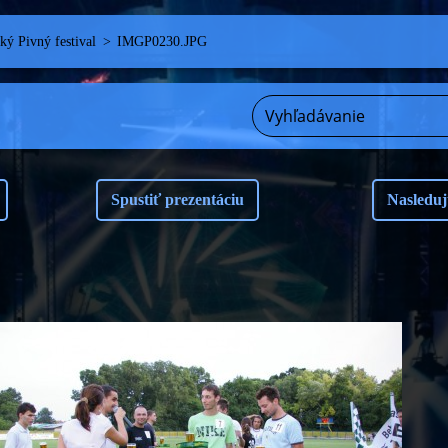
ý Pivný festival
>
IMGP0230.JPG
Spustiť prezentáciu
Nasleduj