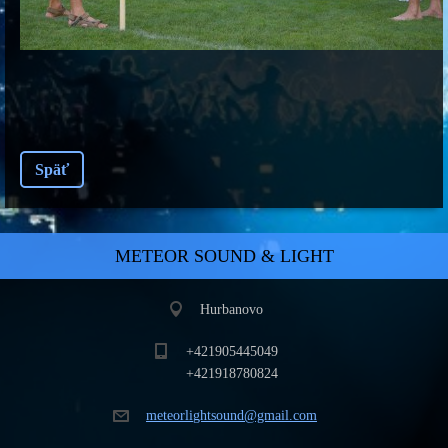
Späť
METEOR SOUND & LIGHT
Hurbanovo
+421905445049
+421918780824
meteorli
ghtsound
@gmail.c
om