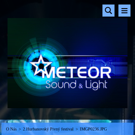
O Nás
>
2.Hurbanovský Pivný festival
>
IMGP0236.JPG